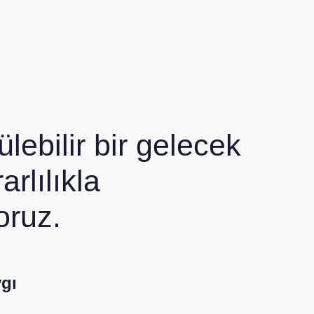
lebilir bir gelecek
arlılıkla
oruz.
gı