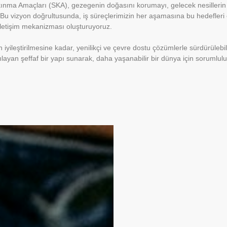
Kalkınma Amaçları (SKA), gezegenin doğasını korumayı, gelecek nesillerin
 Bu vizyon doğrultusunda, iş süreçlerimizin her aşamasına bu hedefleri 
r iletişim mekanizması oluşturuyoruz.
iyileştirilmesine kadar, yenilikçi ve çevre dostu çözümlerle sürdürülebil
şılayan şeffaf bir yapı sunarak, daha yaşanabilir bir dünya için sorumlulu