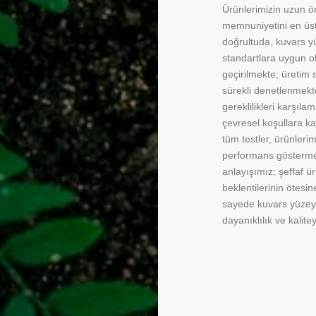
Ürünlerimizin uzun ö
memnuniyetini en üst
doğrultuda, kuvars yü
standartlara uygun ol
geçirilmekte; üretim s
sürekli denetlenmekte
gereklilikleri karşıl
çevresel koşullara k
tüm testler, ürünler
performans göstermes
anlayışımız; şeffaf ü
beklentilerinin ötes
sayede kuvars yüzeyl
dayanıklılık ve kalite