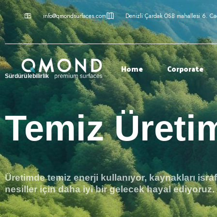
info@qmondsurfaces.com
Denizli Çardak OSB mahallesi 6. C
Home
Corporate
Sürdürülebilirlik
Temiz Üreti
Üretimde temiz enerji kullanıyor, kaynakları isra
nesiller için daha iyi bir gelecek hayal ediyoruz.