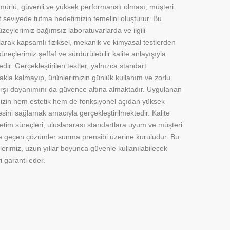
mürlü, güvenli ve yüksek performanslı olması; müşteri
 seviyede tutma hedefimizin temelini oluşturur. Bu
zeylerimiz bağımsız laboratuvarlarda ve ilgili
arak kapsamlı fiziksel, mekanik ve kimyasal testlerden
üreçlerimiz şeffaf ve sürdürülebilir kalite anlayışıyla
dir. Gerçekleştirilen testler, yalnızca standart
amakla kalmayıp, ürünlerimizin günlük kullanım ve zorlu
arşı dayanımını da güvence altına almaktadır. Uygulanan
imizin hem estetik hem de fonksiyonel açıdan yüksek
ini sağlamak amacıyla gerçekleştirilmektedir. Kalite
retim süreçleri, uluslararası standartlara uyum ve müşteri
ine geçen çözümler sunma prensibi üzerine kuruludur. Bu
erimiz, uzun yıllar boyunca güvenle kullanılabilecek
yi garanti eder.