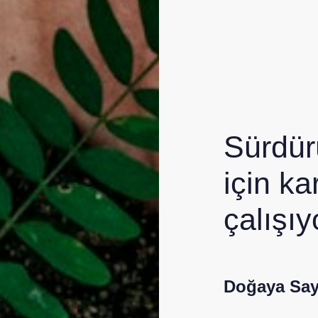
Sürdürü
için kar
çalışıy
Doğaya Say