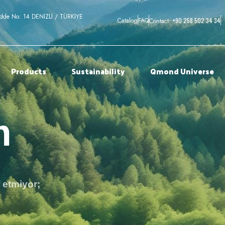
adde No: 14 DENİZLİ / TÜRKİYE
+90 258 502 34 34
Catalog
FAQ
Contact:
Products
Sustainability
Qmond Universe
m
f etmiyor;