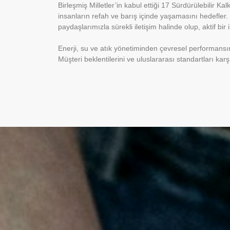
Birleşmiş Milletler’in kabul ettiği 17 Sürdürülebilir 
insanların refah ve barış içinde yaşamasını hedefler.
paydaşlarımızla sürekli iletişim halinde olup, aktif bi
Enerji, su ve atık yönetiminden çevresel performansın 
Müşteri beklentilerini ve uluslararası standartları kar