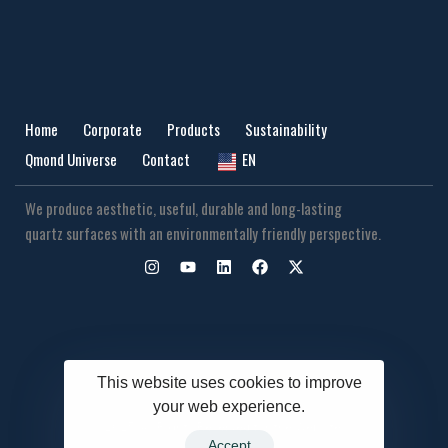
Home
Corporate
Products
Sustainability
Qmond Universe
Contact
EN
We produce aesthetic, useful, durable and long-lasting
quartz surfaces with an environmentally friendly perspective.
This website uses cookies to improve
your web experience.
2025. All Rights Reserved for the Website.
Accept